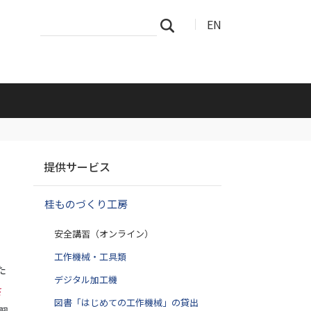
サ
詳
EN
検索
イ
細
ト
検
を
索
検
索
ナ
提供サービス
ビ
ゲ
桂ものづくり工房
ー
シ
安全講習（オンライン）
ョ
ン
工作機械・工具類
た
デジタル加工機
さ
図書「はじめての工作機械」の貸出