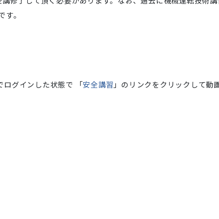
受講修了して頂く必要があります。
なお、過去に機械運転技術講
です。
トでログインした状態で 「
安全講習
」のリンクをクリックして動