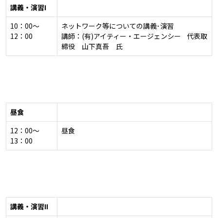
講義・演習I
10：00～
ネットワーク等についての講義･演習
12：00
講師：(有)アイティー・エージェンシー 代表取
締役 山下真吾 氏
昼食
12：00～
昼食
13：00
講義・演習II