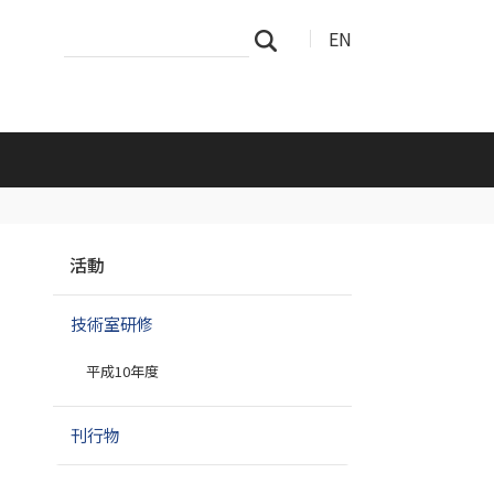
サ
詳
EN
検索
イ
細
ト
検
を
索
検
索
ナ
活動
ビ
ゲ
技術室研修
ー
シ
平成10年度
ョ
ン
刊行物