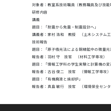
対象者：教室系技術職員（教務職員及び技能
研修内容
講義
題目：「耐震から免震・制震設計へ」
講義者：家村 浩和 教授 （土木システム
技術報告
題目：「原子吸光法による銅精鉱中の微量元
報告者：羽村 守 技官 （材料工学専攻）
題目：「情報工学科の学生実験と計算機の変
報告者：古谷 俊二 技官 （情報工学専攻）
題目：「有機廃液と焼却炉」
報告者：真島 敏行 技官 （環境保全セン