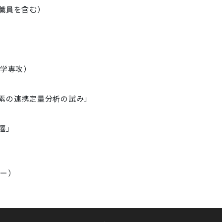
職員を含む）
工学専攻）
素の連携定量分析の試み」
遷」
ター）