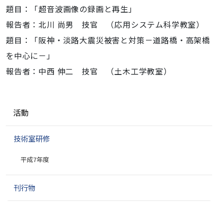
題目：「超音波画像の録画と再生」
報告者：北川 尚男 技官 （応用システム科学教室）
題目：「阪神・淡路大震災被害と対策－道路橋・高架橋
を中心に－」
報告者：中西 伸二 技官 （土木工学教室）
ナ
活動
ビ
ゲ
技術室研修
ー
シ
平成7年度
ョ
ン
刊行物